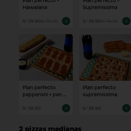
Plan perfecto -
Plan perfecto -
Hawaiiana
Supremissima
S/ 39.90
S/ 74.70
S/ 39.90
S/ 74.70
Plan perfecto
Plan perfecto
pepperoni + pan al
supremissima
ajo
S/ 39.90
S/ 39.90
2 pizzas medianas