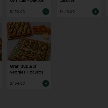
carnicas + palitos
clasicas
S/ 69.90
S/ 49.90
Gran dupla xl
veggies + palitos
S/ 64.90