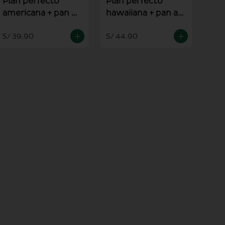
Plan perfecto
Plan perfecto
americana + pan al
hawaiiana + pan al
ajo
ajo
S/ 39.90
S/ 44.90