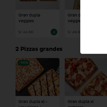
Gran dupla
Gran dupla
veggies
veggies + palitos +
salsa alioli
S/ 44.90
S/ 49.90
2 Pizzas grandes
-
56
%
Gran dupla xl -
Gran dupla xl