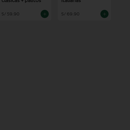
clasicas + palitos
italianas
S/ 59.90
S/ 69.90