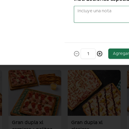
Agrega
Gran dupla xl
Gran dupla xl