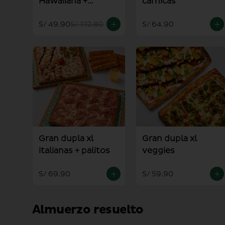
Hawaiiana +
carnicas
Americana
S/ 49.90
S/ 112.80
S/ 64.90
Gran dupla xl
Gran dupla xl
italianas + palitos
veggies
S/ 69.90
S/ 59.90
Almuerzo resuelto