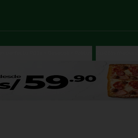
an perfecto Pizza + Gaseosa + Palitos
2 pizzas median