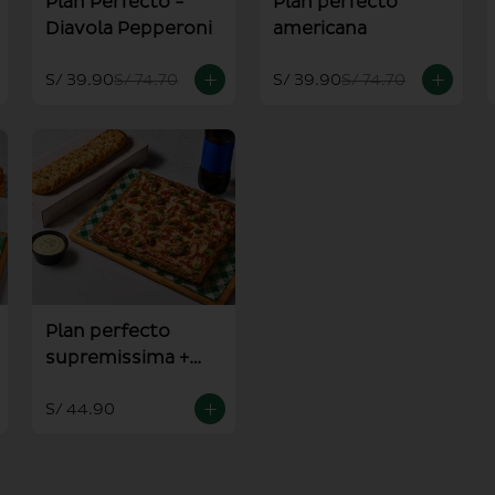
Plan Perfecto -
Plan perfecto
Diavola Pepperoni
americana
S/ 39.90
S/ 74.70
S/ 39.90
S/ 74.70
Plan perfecto
supremissima +
pan al ajo
S/ 44.90