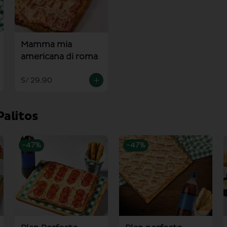
Mamma mia
americana di roma
S/ 29.90
Palitos
-
47
%
-
47
%