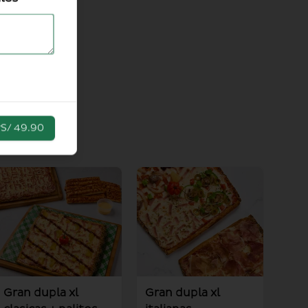
r
S/ 49.90
Gran dupla xl
Gran dupla xl