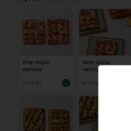
Gran dupla
Gran dupla
carnicas
carnicas + palitos +
salsa alioli
S/ 49.90
S/ 54.90