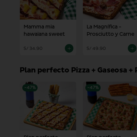
Mamma mia
La Magnífica -
hawaiana sweet
Prosciutto y Carne
S/ 34.90
S/ 49.90
Plan perfecto Pizza + Gaseosa + 
-
47
%
-
47
%