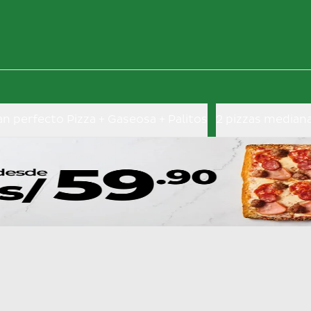
an perfecto Pizza + Gaseosa + Palitos
2 pizzas median