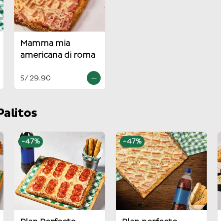
Mamma mia
americana di roma
S/ 29.90
Palitos
-
47
%
-
47
%