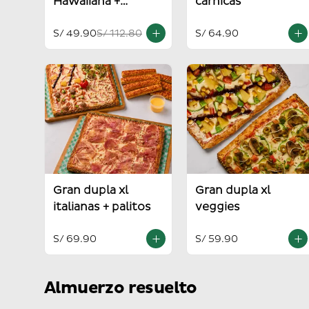
Hawaiiana +
carnicas
Americana
S/ 49.90
S/ 112.80
S/ 64.90
Gran dupla xl
Gran dupla xl
italianas + palitos
veggies
S/ 69.90
S/ 59.90
Almuerzo resuelto