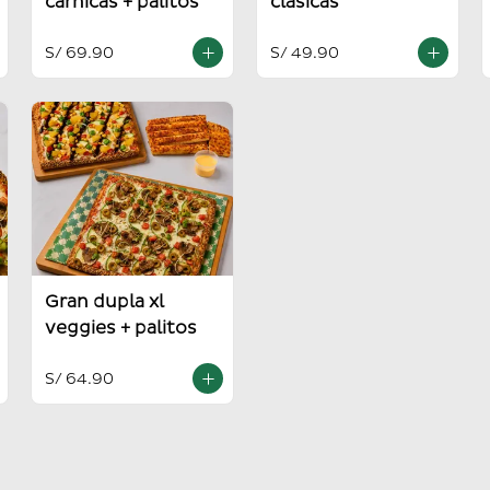
carnicas + palitos
clasicas
S/ 69.90
S/ 49.90
Gran dupla xl
veggies + palitos
S/ 64.90