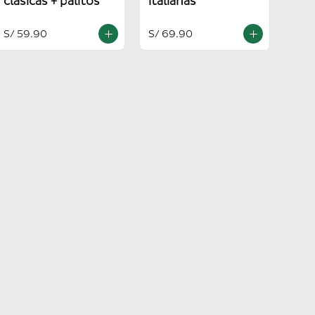
clasicas + palitos
italianas
S/ 59.90
S/ 69.90