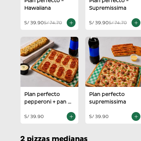
Plan perfecto -
Plan perfecto -
Hawaiiana
Supremissima
S/ 39.90
S/ 74.70
S/ 39.90
S/ 74.70
Plan perfecto
Plan perfecto
pepperoni + pan al
supremissima
ajo
S/ 39.90
S/ 39.90
2 pizzas medianas