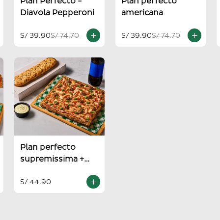
Plan Perfecto -
Plan perfecto
Diavola Pepperoni
americana
S/ 39.90
S/ 74.70
S/ 39.90
S/ 74.70
Plan perfecto
supremissima +
pan al ajo
S/ 44.90