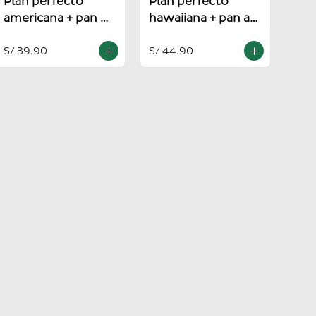
Plan perfecto
Plan perfecto
americana + pan al
hawaiiana + pan al
ajo
ajo
S/ 39.90
S/ 44.90