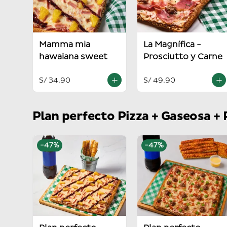
Mamma mia
La Magnífica -
hawaiana sweet
Prosciutto y Carne
S/ 34.90
S/ 49.90
Plan perfecto Pizza + Gaseosa + 
-
47
%
-
47
%