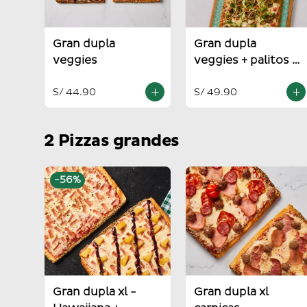
Gran dupla
Gran dupla
veggies
veggies + palitos +
salsa alioli
S/ 44.90
S/ 49.90
2 Pizzas grandes
-
56
%
Gran dupla xl -
Gran dupla xl