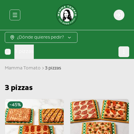
Abrir menu de navegación
Login
¿Dónde quieres pedir?
3 pizzas
Mamma Tomato
3 pizzas
3 pizzas
-
45
%