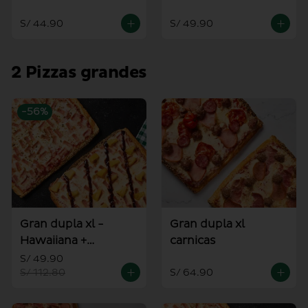
alioli
S/ 44.90
S/ 49.90
2 Pizzas grandes
-
56
%
Gran dupla xl -
Gran dupla xl
Hawaiiana +
carnicas
Americana
S/ 49.90
S/ 112.80
S/ 64.90