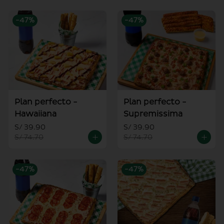
-
47
%
-
47
%
Plan perfecto -
Plan perfecto -
Hawaiiana
Supremissima
S/ 39.90
S/ 39.90
S/ 74.70
S/ 74.70
-
47
%
-
47
%