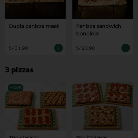
Dupla panizza meat
Panizza sandwich
bondiola
S/ 34.90
S/ 20.90
3 pizzas
-
45
%
Trio clasicas
Trio italianas