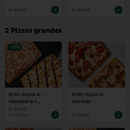
alioli
S/ 44.90
S/ 49.90
2 Pizzas grandes
-
56
%
Gran dupla xl -
Gran dupla xl
Hawaiiana +
carnicas
Americana
S/ 49.90
S/ 112.80
S/ 64.90