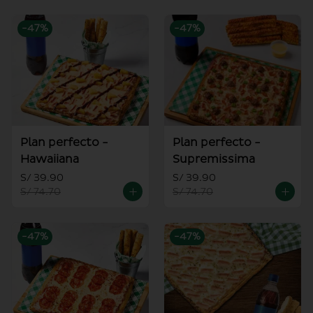
-
47
%
-
47
%
Plan perfecto -
Plan perfecto -
Hawaiiana
Supremissima
S/ 39.90
S/ 39.90
S/ 74.70
S/ 74.70
-
47
%
-
47
%