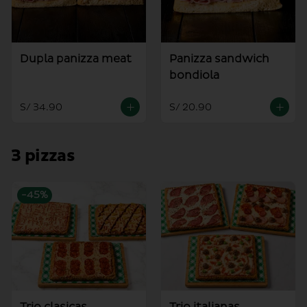
Dupla panizza meat
Panizza sandwich
bondiola
S/ 34.90
S/ 20.90
3 pizzas
-
45
%
Trio clasicas
Trio italianas