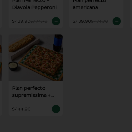
Plan Perfecto -
Plan perfecto
Diavola Pepperoni
americana
S/ 39.90
S/ 74.70
S/ 39.90
S/ 74.70
Plan perfecto
supremissima +
pan al ajo
S/ 44.90