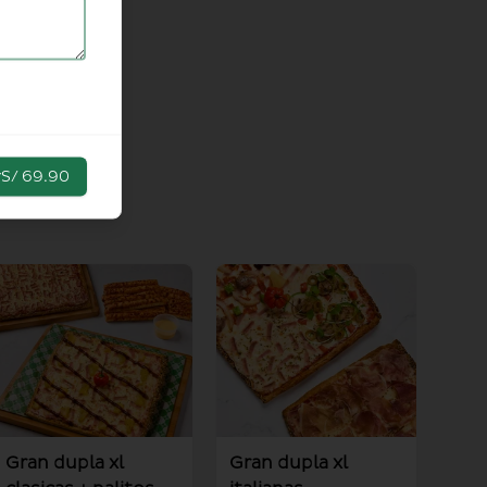
r
S/ 69.90
Gran dupla xl
Gran dupla xl