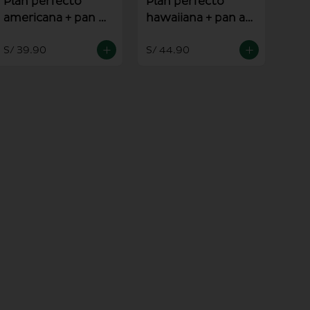
Plan perfecto
Plan perfecto
americana + pan al
hawaiiana + pan al
ajo
ajo
S/ 39.90
S/ 44.90