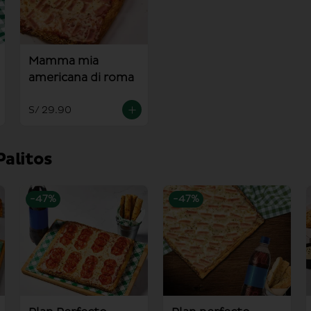
Mamma mia
americana di roma
S/ 29.90
Palitos
-
47
%
-
47
%