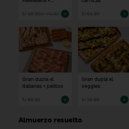
Hawaiiana +
carnicas
Americana
S/ 49.90
S/ 112.80
S/ 64.90
Gran dupla xl
Gran dupla xl
italianas + palitos
veggies
S/ 69.90
S/ 59.90
Almuerzo resuelto