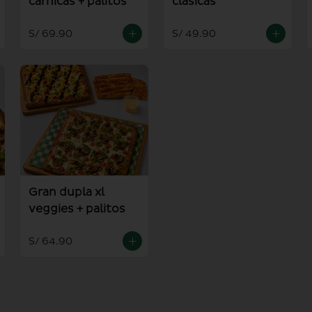
carnicas + palitos
clasicas
S/ 69.90
S/ 49.90
Gran dupla xl
veggies + palitos
S/ 64.90