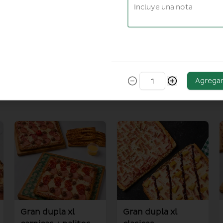
Agrega
Gran dupla xl
Gran dupla xl