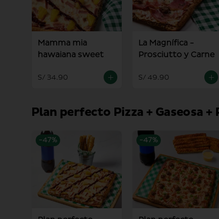
Mamma mia
La Magnífica -
hawaiana sweet
Prosciutto y Carne
S/ 34.90
S/ 49.90
Plan perfecto Pizza + Gaseosa + 
-
47
%
-
47
%