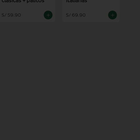
clasicas + palitos
italianas
S/ 59.90
S/ 69.90