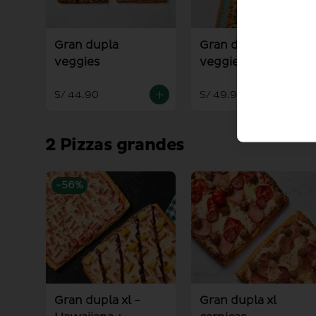
Gran dupla
Gran dupla
veggies
veggies + palitos +
salsa alioli
S/ 44.90
S/ 49.90
2 Pizzas grandes
-
56
%
Gran dupla xl -
Gran dupla xl