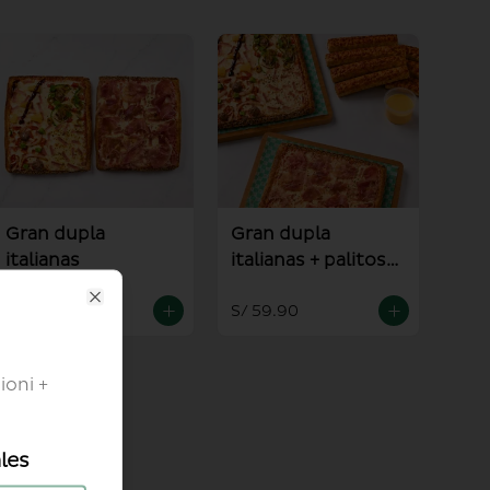
Gran dupla
Gran dupla
italianas
italianas + palitos +
salsa alioli
S/ 54.90
S/ 59.90
Close
ioni +
les