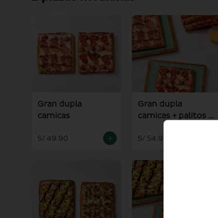
Gran dupla
Gran dupla
carnicas
carnicas + palitos +
salsa alioli
S/ 49.90
S/ 54.90