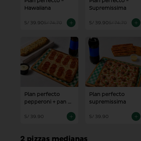
Plan perfecto -
Plan perfecto -
Hawaiiana
Supremissima
S/ 39.90
S/ 74.70
S/ 39.90
S/ 74.70
Plan perfecto
Plan perfecto
pepperoni + pan al
supremissima
ajo
S/ 39.90
S/ 39.90
2 pizzas medianas