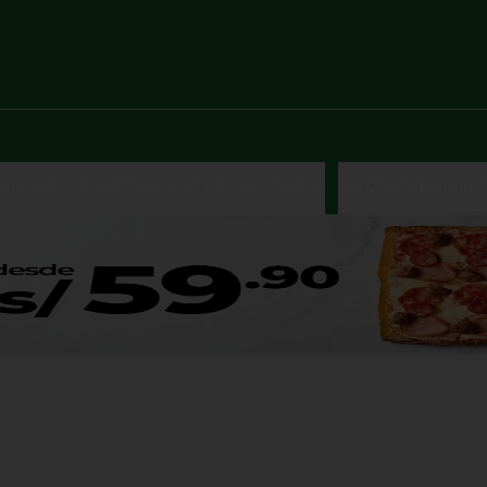
an perfecto Pizza + Gaseosa + Palitos
2 pizzas median