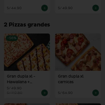
alioli
S/ 44.90
S/ 49.90
2 Pizzas grandes
-
56
%
Gran dupla xl -
Gran dupla xl
Hawaiiana +
carnicas
Americana
S/ 49.90
S/ 112.80
S/ 64.90