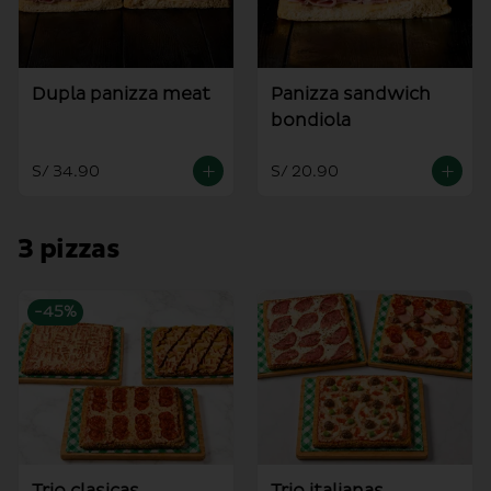
Dupla panizza meat
Panizza sandwich
bondiola
S/ 34.90
S/ 20.90
3 pizzas
-
45
%
Trio clasicas
Trio italianas