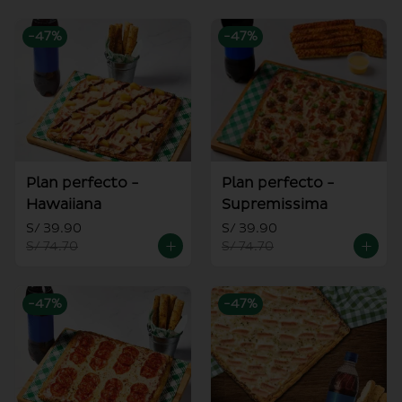
-
47
%
-
47
%
Plan perfecto -
Plan perfecto -
Hawaiiana
Supremissima
S/ 39.90
S/ 39.90
S/ 74.70
S/ 74.70
-
47
%
-
47
%