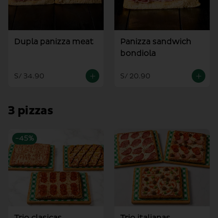
Dupla panizza meat
Panizza sandwich
bondiola
S/ 34.90
S/ 20.90
3 pizzas
-
45
%
Trio clasicas
Trio italianas