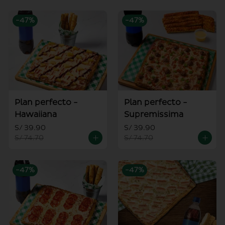
-
47
%
-
47
%
Plan perfecto -
Plan perfecto -
Hawaiiana
Supremissima
S/ 39.90
S/ 39.90
S/ 74.70
S/ 74.70
-
47
%
-
47
%