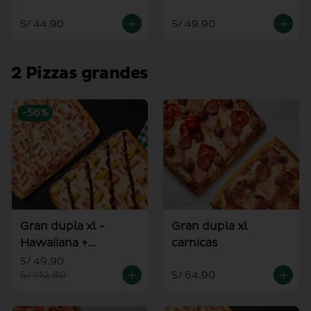
alioli
S/ 44.90
S/ 49.90
2 Pizzas grandes
-
56
%
Gran dupla xl -
Gran dupla xl
Hawaiiana +
carnicas
Americana
S/ 49.90
S/ 112.80
S/ 64.90