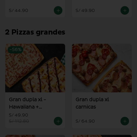
alioli
S/ 44.90
S/ 49.90
2 Pizzas grandes
-
56
%
Gran dupla xl -
Gran dupla xl
Hawaiiana +
carnicas
Americana
S/ 49.90
S/ 112.80
S/ 64.90