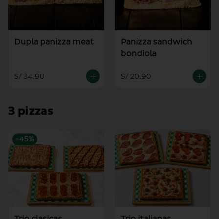
Dupla panizza meat
Panizza sandwich
bondiola
S/ 34.90
S/ 20.90
3 pizzas
-
45
%
Trio clasicas
Trio italianas