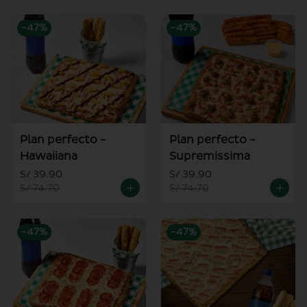
-
47
%
-
47
%
Plan perfecto -
Plan perfecto -
Hawaiiana
Supremissima
S/ 39.90
S/ 39.90
S/ 74.70
S/ 74.70
-
47
%
-
47
%