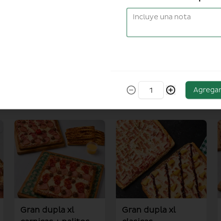
Agrega
Gran dupla xl
Gran dupla xl