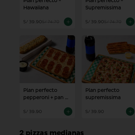
Plan perfecto -
Plan perfecto -
Hawaiiana
Supremissima
S/ 39.90
S/ 74.70
S/ 39.90
S/ 74.70
Plan perfecto
Plan perfecto
pepperoni + pan al
supremissima
ajo
S/ 39.90
S/ 39.90
2 pizzas medianas