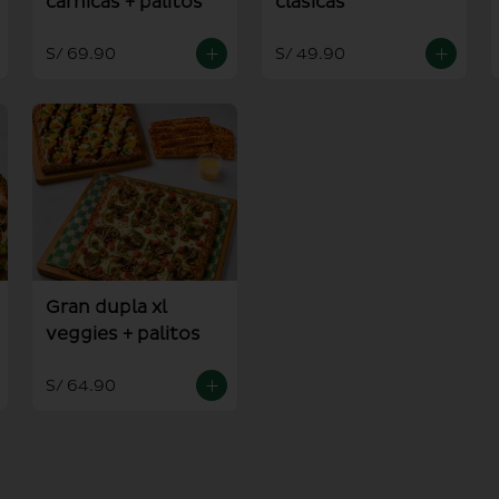
carnicas + palitos
clasicas
S/ 69.90
S/ 49.90
Gran dupla xl
veggies + palitos
S/ 64.90