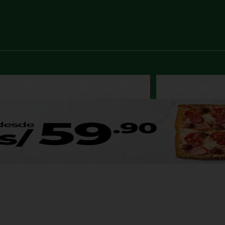
an perfecto Pizza + Gaseosa + Palitos
2 pizzas median