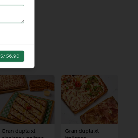
r
S/ 56.90
Gran dupla xl
Gran dupla xl