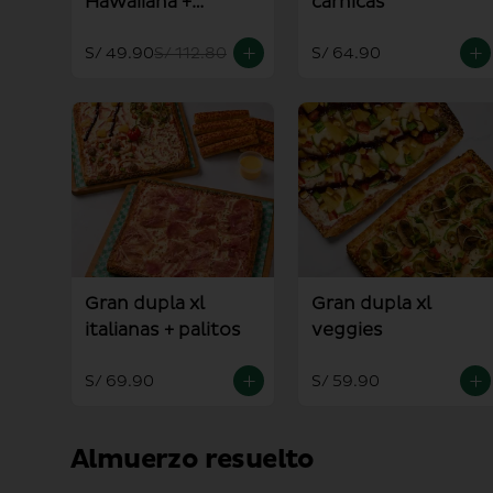
Hawaiiana +
carnicas
Americana
S/ 49.90
S/ 112.80
S/ 64.90
Gran dupla xl
Gran dupla xl
italianas + palitos
veggies
S/ 69.90
S/ 59.90
Almuerzo resuelto