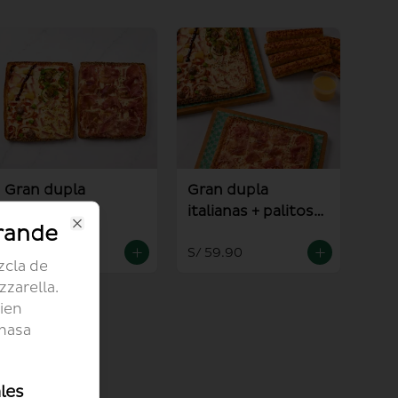
Gran dupla
Gran dupla
italianas
italianas + palitos +
rande
salsa alioli
Close
S/ 54.90
S/ 59.90
zcla de
zarella.
ien
 masa
les