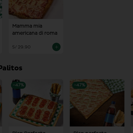
Mamma mia
americana di roma
S/ 29.90
Palitos
-
47
%
-
47
%