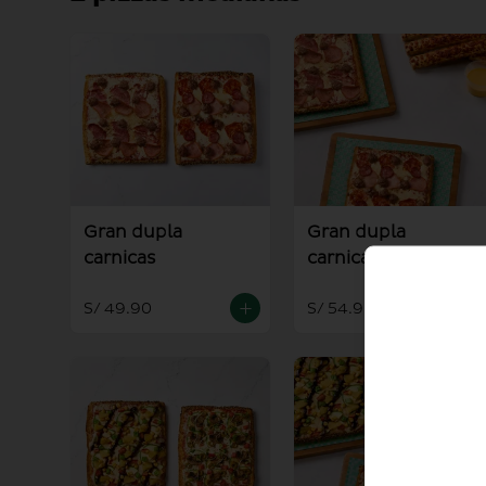
Gran dupla
Gran dupla
carnicas
carnicas + palitos +
salsa alioli
S/ 49.90
S/ 54.90