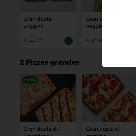
Gran dupla
Gran dupla
veggies
veggies + palitos +
salsa alioli
S/ 44.90
S/ 49.90
2 Pizzas grandes
-
56
%
Gran dupla xl -
Gran dupla xl