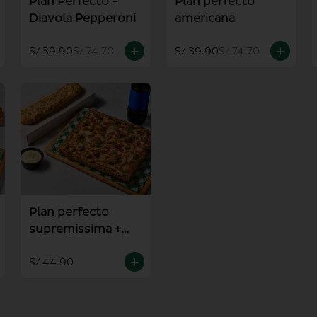
Plan Perfecto -
Plan perfecto
Diavola Pepperoni
americana
S/ 39.90
S/ 74.70
S/ 39.90
S/ 74.70
Plan perfecto
supremissima +
pan al ajo
S/ 44.90