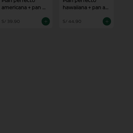
Plan perfecto
Plan perfecto
americana + pan al
hawaiiana + pan al
ajo
ajo
S/ 39.90
S/ 44.90