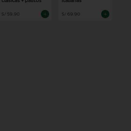
clasicas + palitos
italianas
S/ 59.90
S/ 69.90