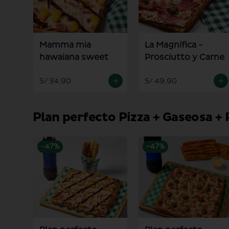
Mamma mia
La Magnífica -
hawaiana sweet
Prosciutto y Carne
S/ 34.90
S/ 49.90
Plan perfecto Pizza + Gaseosa + 
-
47
%
-
47
%